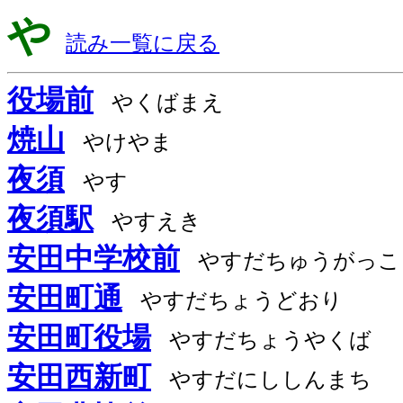
や
読み一覧に戻る
役場前
やくばまえ
焼山
やけやま
夜須
やす
夜須駅
やすえき
安田中学校前
やすだちゅうがっこ
安田町通
やすだちょうどおり
安田町役場
やすだちょうやくば
安田西新町
やすだにししんまち