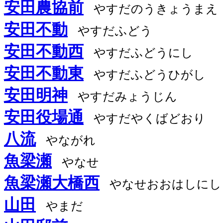
安田農協前
やすだのうきょうまえ
安田不動
やすだふどう
安田不動西
やすだふどうにし
安田不動東
やすだふどうひがし
安田明神
やすだみょうじん
安田役場通
やすだやくばどおり
八流
やながれ
魚梁瀬
やなせ
魚梁瀬大橋西
やなせおおはしにし
山田
やまだ