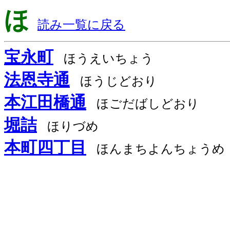
ほ
読み一覧に戻る
宝永町
ほうえいちょう
法恩寺通
ほうじどおり
本江田橋通
ほごだばしどおり
堀詰
ほりづめ
本町四丁目
ほんまちよんちょうめ