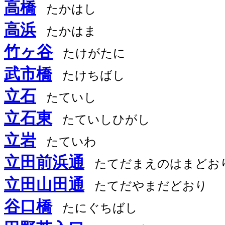
高橋
たかはし
高浜
たかはま
竹ヶ谷
たけがたに
武市橋
たけちばし
立石
たていし
立石東
たていしひがし
立岩
たていわ
立田前浜通
たてだまえのはまどお
立田山田通
たてだやまだどおり
谷口橋
たにぐちばし