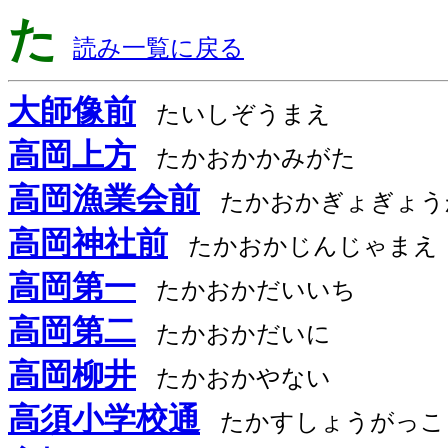
た
読み一覧に戻る
大師像前
たいしぞうまえ
高岡上方
たかおかかみがた
高岡漁業会前
たかおかぎょぎょう
高岡神社前
たかおかじんじゃまえ
高岡第一
たかおかだいいち
高岡第二
たかおかだいに
高岡柳井
たかおかやない
高須小学校通
たかすしょうがっこ