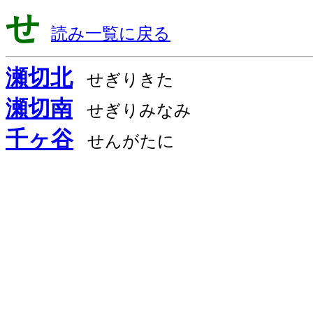
せ
読み一覧に戻る
瀬切北
せぎりきた
瀬切南
せぎりみなみ
千ヶ谷
せんがたに