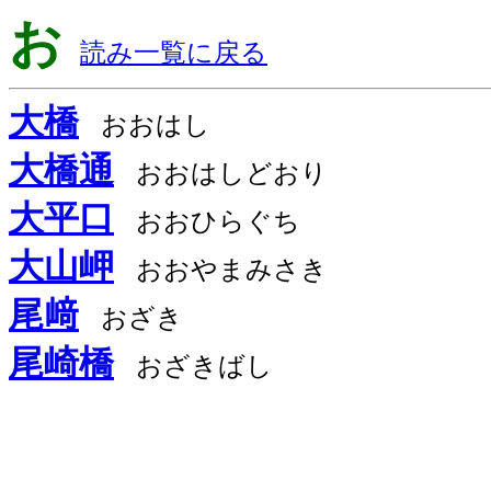
お
読み一覧に戻る
大橋
おおはし
大橋通
おおはしどおり
大平口
おおひらぐち
大山岬
おおやまみさき
尾﨑
おざき
尾崎橋
おざきばし