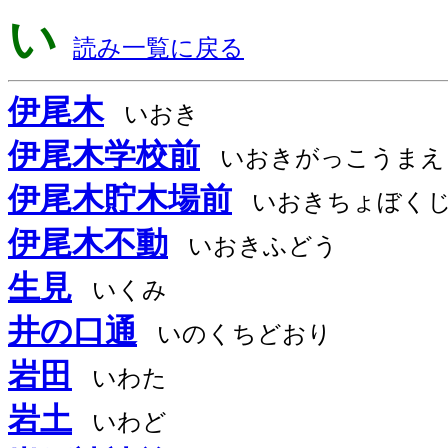
い
読み一覧に戻る
伊尾木
いおき
伊尾木学校前
いおきがっこうまえ
伊尾木貯木場前
いおきちょぼく
伊尾木不動
いおきふどう
生見
いくみ
井の口通
いのくちどおり
岩田
いわた
岩土
いわど